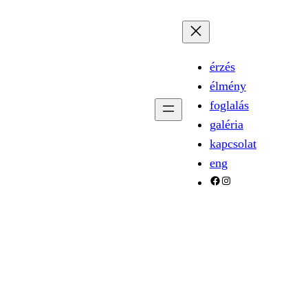
érzés
élmény
foglalás
galéria
kapcsolat
eng
facebook
instagram